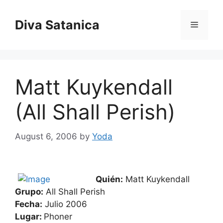
Skip
to
Diva Satanica
Menu
content
Matt Kuykendall
(All Shall Perish)
August 6, 2006
by
Yoda
Quién:
Matt Kuykendall
Grupo:
All Shall Perish
Fecha:
Julio 2006
Lugar:
Phoner