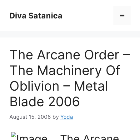
Skip
to
Diva Satanica
Menu
content
The Arcane Order –
The Machinery Of
Oblivion – Metal
Blade 2006
August 15, 2006
by
Yoda
The Arcane